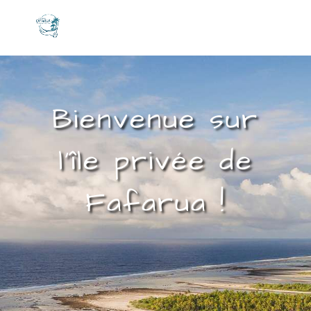
Bienvenue sur
l’île privée de
Fafarua !